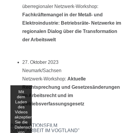
überregionaler Netzwerk-Workshop:
Fachkräftemangel in der Metall- und
Elektroindustrie: Betriebsräte- Netzwerke im
regionalen Dialog über die Transformation
der Arbeitswelt
27. Oktober 2023
Neumark/Sachsen
Netzwerk-Workshop:
Aktuelle
Rechtsprechung und Gesetzesänderungen
Mit
im Arbeitsrecht und im
dem
Laden
Betriebsverfassungsgesetz
des
Videos
akzeptieren
Sie die
INFORMATIONSFILM
Datenschutzerklärung
"GUTE ARBEIT IM VOGTLAND"
von