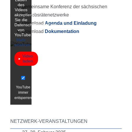
des
gemeinsame Konferenz der sächsischen
Videos
Betriebsrätenetzwerke
akzeptieren
Sie die
Download
Agenda und Einladung
Datenschutzerklärung
von
Download
Dokumentation
YouTube.
Mehr
erfahren
Video
laden
YouTube
immer
entsperren
NETZWERK-VERANSTALTUNGEN