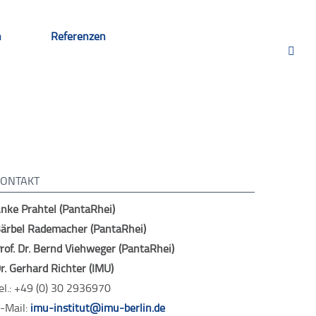
n
Referenzen
ASA
KONTAKT
nke Prahtel (PantaRhei)
ärbel Rademacher (PantaRhei)
rof. Dr. Bernd Viehweger (PantaRhei)
r. Gerhard Richter (IMU)
el.: +49 (0) 30 2936970
-Mail:
imu-institut@imu-berlin.de