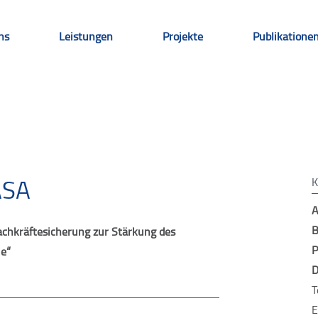
ns
Leistungen
Projekte
Publikatione
chnologietransfer – C
ASA
A
B
hkräftesicherung zur Stärkung des
P
ie“
D
T
E