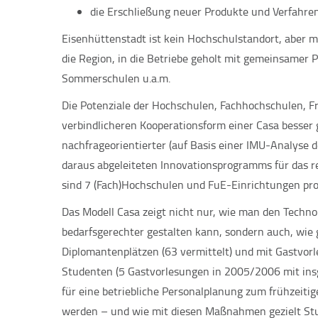
die Erschließung neuer Produkte und Verfahren 
Eisenhüttenstadt ist kein Hochschulstandort, aber mi
die Region, in die Betriebe geholt mit gemeinsamer P
Sommerschulen u.a.m.
Die Potenziale der Hochschulen, Fachhochschulen, Fra
verbindlicheren Kooperationsform einer Casa besser 
nachfrageorientierter (auf Basis einer IMU-Analyse
daraus abgeleiteten Innovationsprogramms für das 
sind 7 (Fach)Hochschulen und FuE-Einrichtungen proj
Das Modell Casa zeigt nicht nur, wie man den Technol
bedarfsgerechter gestalten kann, sondern auch, wie g
Diplomantenplätzen (63 vermittelt) und mit Gastvo
Studenten (5 Gastvorlesungen in 2005/2006 mit in
für eine betriebliche Personalplanung zum frühzeit
werden – und wie mit diesen Maßnahmen gezielt Stu